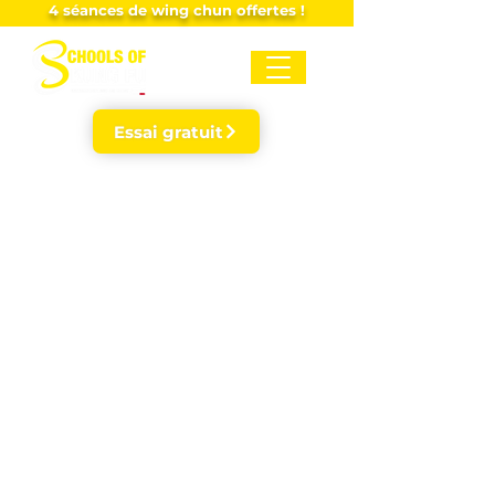
4 séances de wing chun offertes !
Essai gratuit